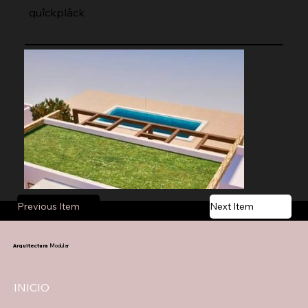
quîckplâck
Previous Item
Next Item
Arquitectura
Modular
INICIO