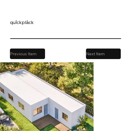
quîckplâck
Previous Item
Next Item