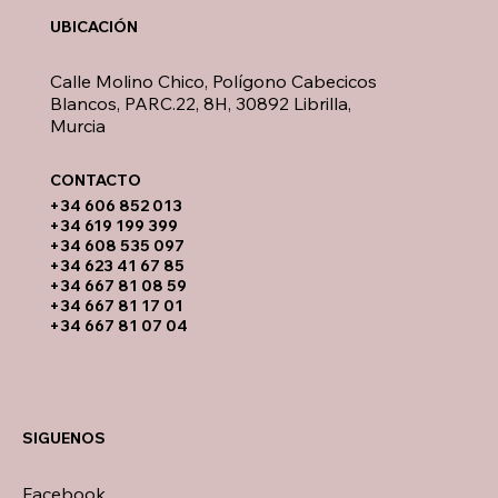
UBICACIÓN
Calle Molino Chico, Polígono Cabecicos
Blancos, PARC.22, 8H, 30892 Librilla,
Murcia
CONTACTO​
​+34 606 852 013
+34 619 199 399
​+34 608 535 097
+34 623 41 67 85
+34 667 81 08 59
+34 667 81 17 01
+34 667 81 07 04
SIGUENOS
Facebook