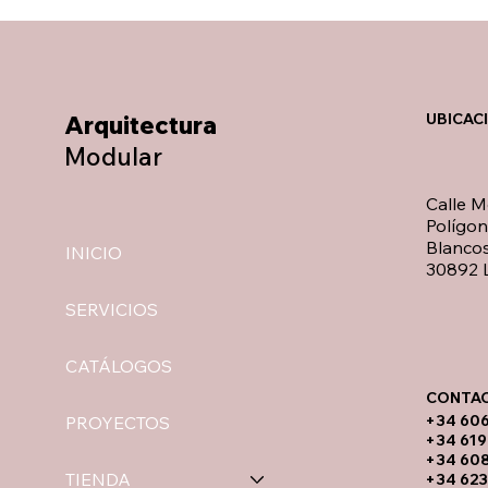
Arquitectura
UBICAC
Modular
Calle M
Polígo
Blancos
INICIO
30892 L
SERVICIOS
CATÁLOGOS
CONTAC
​+34 60
PROYECTOS
+34 619
​+34 60
TIENDA
+34 623