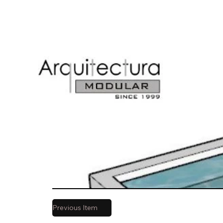
quîckplâck
Previous Item