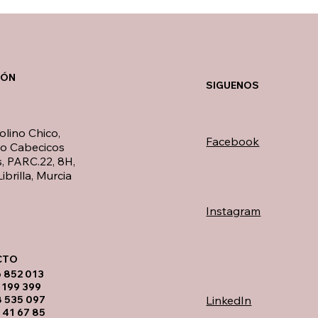
IÓN
SIGUENOS
olino Chico,
Facebook
no Cabecicos
, PARC.22, 8H,
ibrilla, Murcia
Instagram
TO​
6 852 013
 199 399
LinkedIn
8 535 097
 41 67 85