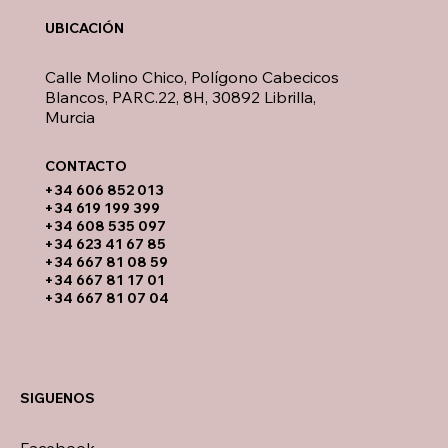
UBICACIÓN
Calle Molino Chico, Polígono Cabecicos
Blancos, PARC.22, 8H, 30892 Librilla,
Murcia
CONTACTO​
​+34 606 852 013
+34 619 199 399
​+34 608 535 097
+34 623 41 67 85
+34 667 81 08 59
+34 667 81 17 01
+34 667 81 07 04
SIGUENOS