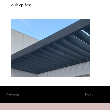
quîckplâck
Previous
Next