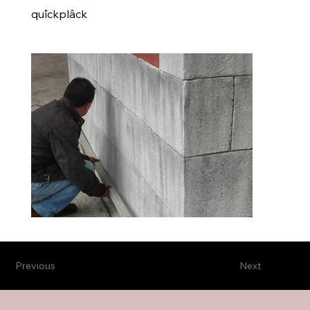
quîckplâck
Previous
Next