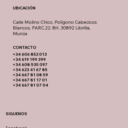
UBICACIÓN
Calle Molino Chico, Polígono Cabecicos
Blancos, PARC.22, 8H, 30892 Librilla,
Murcia
CONTACTO​
​+34 606 852 013
+34 619 199 399
​+34 608 535 097
+34 623 41 67 85
+34 667 81 08 59
+34 667 81 17 01
+34 667 81 07 04
SIGUENOS