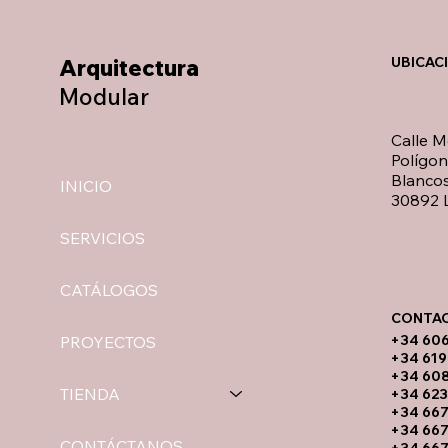
Arquitectura
UBICAC
Modular
Calle M
Polígo
Blancos
INICIO
30892 L
SERVICIOS
CATÁLOGOS
CONTAC
​+34 60
PROYECTOS
+34 619
​+34 60
TIENDA
+34 623
+34 667
+34 667
CONTÁCTANOS
+34 667