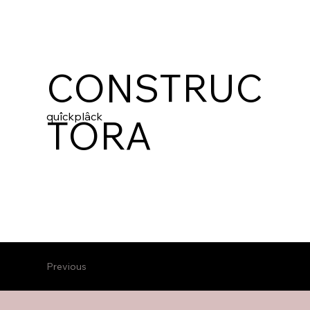
CONSTRUC
quîckplâck
TORA
Previous