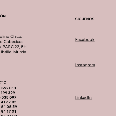
IÓN
SIGUENOS
olino Chico,
Facebook
no Cabecicos
, PARC.22, 8H,
ibrilla, Murcia
Instagram
TO​
6 852 013
 199 399
LinkedIn
8 535 097
 41 67 85
 81 08 59
 81 17 01
 81 07 04