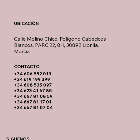
UBICACIÓN
Calle Molino Chico, Polígono Cabecicos
Blancos, PARC.22, 8H, 30892 Librilla,
Murcia
CONTACTO​
​+34 606 852 013
+34 619 199 399
​+34 608 535 097
+34 623 41 67 85
+34 667 81 08 59
+34 667 81 17 01
+34 667 81 07 04
SIGUENOS