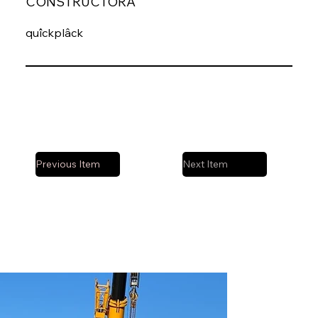
CONSTRUCTORA
quîckplâck
Previous Item
Next Item