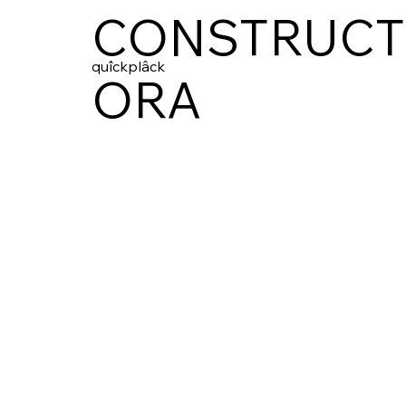
CONSTRUCT
quîckplâck
ORA