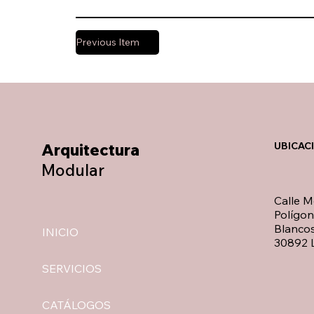
Previous Item
Arquitectura
UBICAC
Modular
Calle M
Polígo
Blancos
INICIO
30892 L
SERVICIOS
CATÁLOGOS