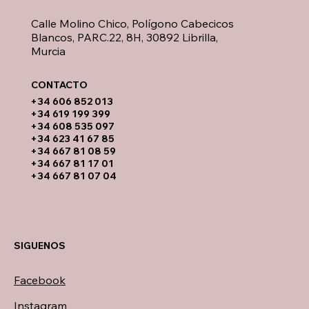
Calle Molino Chico, Polígono Cabecicos
Blancos, PARC.22, 8H, 30892 Librilla,
Murcia
CONTACTO​
​+34 606 852 013
+34 619 199 399
​+34 608 535 097
+34 623 41 67 85
+34 667 81 08 59
+34 667 81 17 01
+34 667 81 07 04
SIGUENOS
Facebook
Instagram