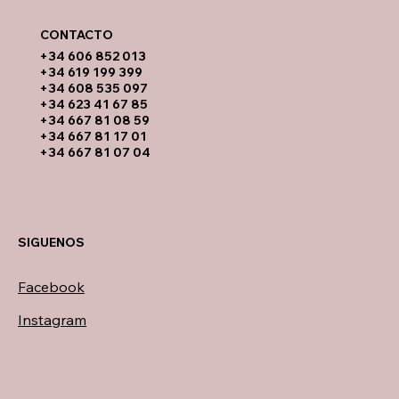
CONTACTO​
​+34 606 852 013
+34 619 199 399
​+34 608 535 097
+34 623 41 67 85
+34 667 81 08 59
+34 667 81 17 01
+34 667 81 07 04
SIGUENOS
Facebook
Instagram