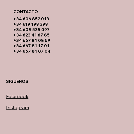
CONTACTO​
​+34 606 852 013
+34 619 199 399
​+34 608 535 097
+34 623 41 67 85
+34 667 81 08 59
+34 667 81 17 01
+34 667 81 07 04
SIGUENOS
Facebook
Instagram