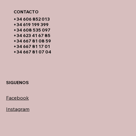
CONTACTO​
​+34 606 852 013
+34 619 199 399
​+34 608 535 097
+34 623 41 67 85
+34 667 81 08 59
+34 667 81 17 01
+34 667 81 07 04
SIGUENOS
Facebook
Instagram