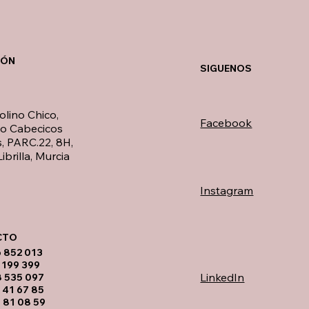
IÓN
SIGUENOS
olino Chico,
Facebook
no Cabecicos
, PARC.22, 8H,
ibrilla, Murcia
Instagram
TO​
6 852 013
 199 399
LinkedIn
8 535 097
 41 67 85
 81 08 59