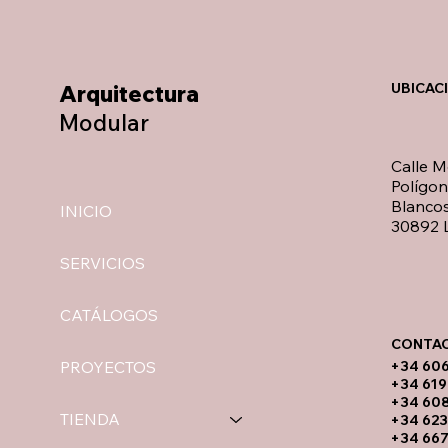
Arquitectura
UBICAC
Modular
Calle M
Polígo
Blancos
INICIO
30892 L
SERVICIOS
CATÁLOGOS
CONTAC
​+34 60
PROYECTOS
+34 619
​+34 60
TIENDA
+34 623
+34 667