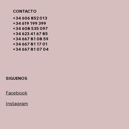
CONTACTO​
​+34 606 852 013
+34 619 199 399
​+34 608 535 097
+34 623 41 67 85
+34 667 81 08 59
+34 667 81 17 01
+34 667 81 07 04
SIGUENOS
Facebook
Instagram