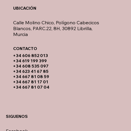
UBICACIÓN
Calle Molino Chico, Polígono Cabecicos
Blancos, PARC.22, 8H, 30892 Librilla,
Murcia
CONTACTO​
​+34 606 852 013
+34 619 199 399
​+34 608 535 097
+34 623 41 67 85
+34 667 81 08 59
+34 667 81 17 01
+34 667 81 07 04
SIGUENOS