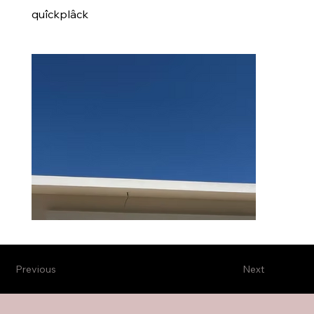
quîckplâck
Previous
Next