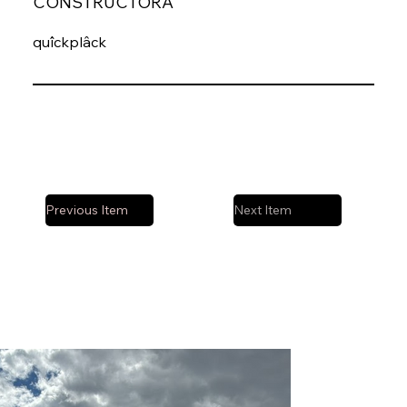
CONSTRUCTORA
quîckplâck
Previous Item
Next Item