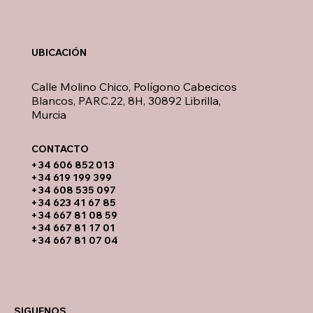
UBICACIÓN
Calle Molino Chico, Polígono Cabecicos
Blancos, PARC.22, 8H, 30892 Librilla,
Murcia
CONTACTO​
​+34 606 852 013
+34 619 199 399
​+34 608 535 097
+34 623 41 67 85
+34 667 81 08 59
+34 667 81 17 01
+34 667 81 07 04
SIGUENOS