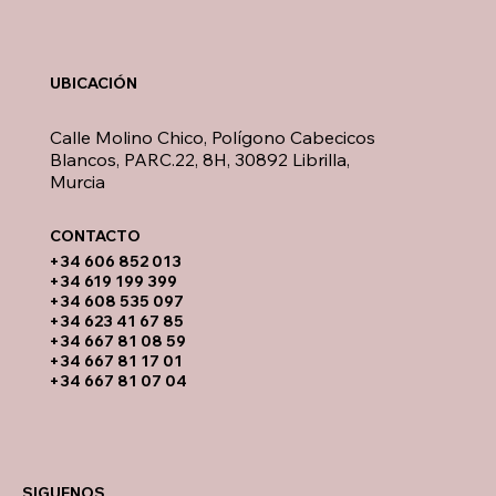
UBICACIÓN
Calle Molino Chico, Polígono Cabecicos
Blancos, PARC.22, 8H, 30892 Librilla,
Murcia
CONTACTO​
​+34 606 852 013
+34 619 199 399
​+34 608 535 097
+34 623 41 67 85
+34 667 81 08 59
+34 667 81 17 01
+34 667 81 07 04
SIGUENOS