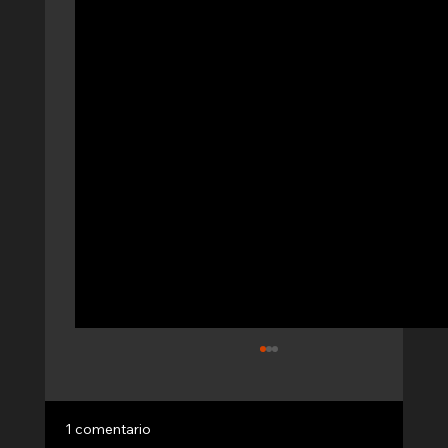
✅Ventajas Arquitectura Modular
Rapidez en la construcción: La mayor parte
del trabajo se realiza en fábrica, lo que reduce
1 comentario