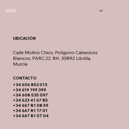
MÁS
UBICACIÓN
Calle Molino Chico, Polígono Cabecicos
Blancos, PARC.22, 8H, 30892 Librilla,
Murcia
CONTACTO​
​+34 606 852 013
+34 619 199 399
​+34 608 535 097
+34 623 41 67 85
+34 667 81 08 59
+34 667 81 17 01
+34 667 81 07 04